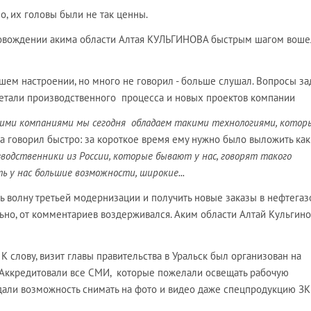
о, их головы были не так ценны.
провождении акима области Алтая КУЛЬГИНОВА быстрым шагом воше
ем настроении, но много не говорил - больше слушал. Вопросы за
 детали производственного процесса и новых проектов компании
другими компаниями мы сегодня обладаем такими технологиями, котор
да говорил быстро: за короткое время ему нужно было выложить как
зводственники из России, которые бывают у нас, говорят такого
ть у нас большие возможности, широкие...
ь волну третьей модернизации и получить новые заказы в нефтега
ьно, от комментариев воздерживался. Аким области Алтай Кульгино
К слову, визит главы правительства в Уральск был организован на
 Аккредитовали все СМИ, которые пожелали освещать рабочую
дали возможность снимать на фото и видео даже спецпродукцию З