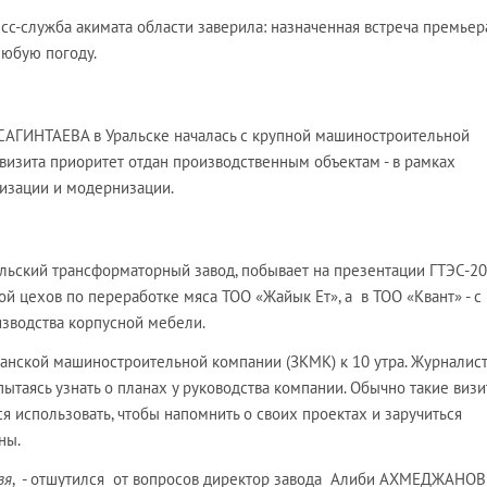
есс-служба акимата области заверила: назначенная встреча премьер
любую погоду.
а САГИНТАЕВА в Уральске началась с крупной машиностроительной
визита приоритет отдан производственным объектам - в рамках
изации и модернизации.
альский трансформаторный завод, побывает на презентации ГТЭС-2
ой цехов по переработке мяса ТОО «Жайык Ет», а в ТОО «Квант» - с
зводства корпусной мебели.
анской машиностроительной компании (ЗКМК) к 10 утра. Журналис
пытаясь узнать о планах у руководства компании. Обычно такие виз
я использовать, чтобы напомнить о своих проектах и заручиться
ны.
зя
, - отшутился от вопросов директор завода Алиби АХМЕДЖАНОВ 