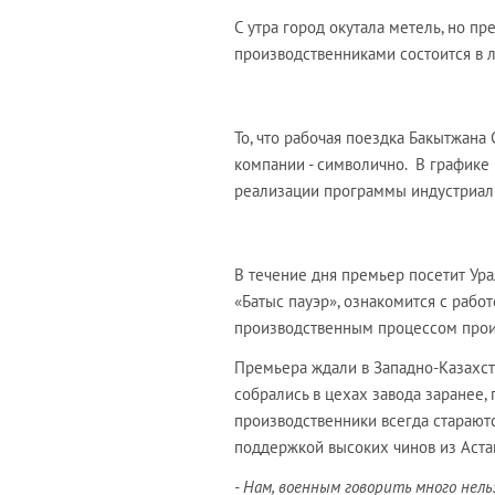
С утра город окутала метель, но пр
производственниками состоится в 
То, что рабочая поездка Бакытжан
компании - символично. В графике 
реализации программы индустриал
В течение дня премьер посетит Ур
«Батыс пауэр», ознакомится с работ
производственным процессом прои
Премьера ждали в Западно-Казахст
собрались в цехах завода заранее, 
производственники всегда стараютс
поддержкой высоких чинов из Аста
- Нам, военным говорить много нель