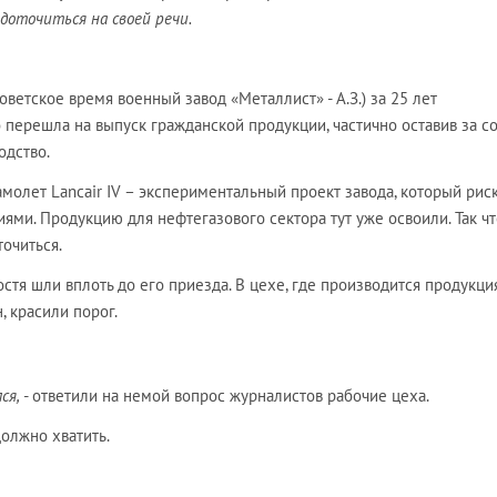
едоточиться на своей речи.
ветское время военный завод «Металлист» - А.З.) за 25 лет
 перешла на выпуск гражданской продукции, частично оставив за с
одство.
амолет Lancair IV – экспериментальный проект завода, который рис
ями. Продукцию для нефтегазового сектора тут уже освоили. Так чт
очиться.
остя шли вплоть до его приезда. В цехе, где производится продукци
, красили порог.
ся,
- ответили на немой вопрос журналистов рабочие цеха.
должно хватить.