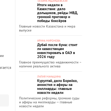
ТАТЬЯНА РАДЗИШЕВСКАЯ
Итоги недели в
Казахстане: дело
дольщиков, рейды МВД,
громкий приговор и
победы боксёров
Главные новости Казахстана и мира
выпуске
ИРИНА МИРОНОВА
Дубай после бума: стоит
ли казахстанцам
инвестировать в ОАЭ в
нии
2026 году
Главное преимущество недвижимости –
наличие реального актива
агается
ЛИЛИЯ МАНЬШИНА
Курултай, дело Борейко,
амнистия и аферы на
миллиарды: главные
новости недели
Политические реформы, громкие суды
и аферы на миллиарды — главные
новости недели