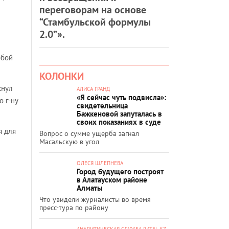
переговорам на основе
“Стамбульской формулы
2.0”».
обой
КОЛОНКИ
кнул
АЛИСА ГРАНД
«Я сейчас чуть подвисла»:
о г-ну
свидетельница
Бажкеновой запуталась в
своих показаниях в суде
я для
Вопрос о сумме ущерба загнал
Масальскую в угол
ОЛЕСЯ ШЛЕПНЕВА
Город будущего построят
в Алатауском районе
Алматы
Что увидели журналисты во время
пресс-тура по району
АНАЛИТИЧЕСКАЯ СЛУЖБА RATEL.KZ