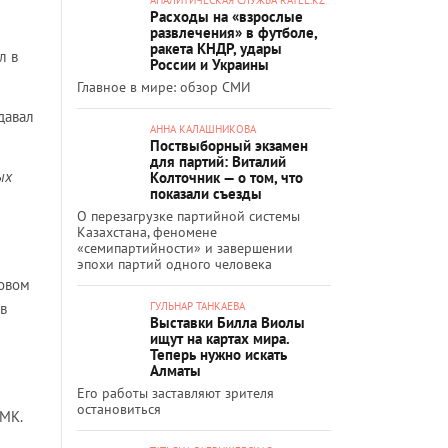
Расходы на «взрослые
развлечения» в футболе,
ракета КНДР, удары
л в
России и Украины
Главное в мире: обзор СМИ
давал
АННА КАЛАШНИКОВА
Поствыборный экзамен
для партий: Виталий
ых
Колточник — о том, что
показали съезды
О перезагрузке партийной системы
Казахстана, феномене
«семипартийности» и завершении
эпохи партий одного человека
зовом
в
ГУЛЬНАР ТАНКАЕВА
Выставки Билла Виолы
ищут на картах мира.
Теперь нужно искать
Алматы
Его работы заставляют зрителя
остановиться
КМК.