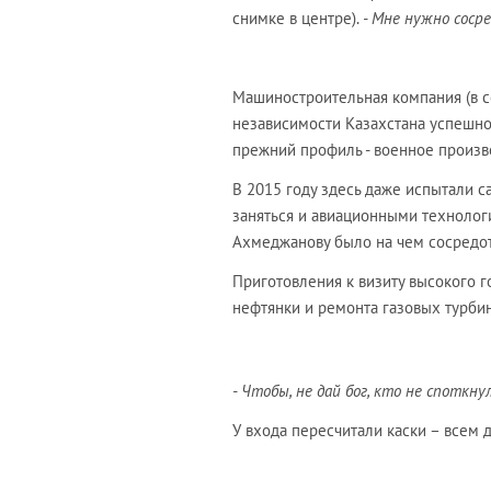
снимке в центре).
- Мне нужно соср
Машиностроительная компания (в со
независимости Казахстана успешно
прежний профиль - военное произв
В 2015 году здесь даже испытали с
заняться и авиационными технологи
Ахмеджанову было на чем сосредот
Приготовления к визиту высокого г
нефтянки и ремонта газовых турбин
- Чтобы, не дай бог, кто не споткнул
У входа пересчитали каски – всем 