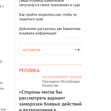
свидетельница Бажкеновой
запуталась в своих показаниях в суде
а с
Как пройти медкомиссию, чтобы не
лишиться прав
Дуйсенова рассказала, как Бажкенова
искажала информацию
ВСЕ НОВОСТИ
00
РЕПЛИКА
КАСЫМ-ЖОМАРТ ТОКАЕВ
Президент Республики
ты
Казахстан
иты
«Стороны могли бы
рассмотреть вариант
заморозки боевых действий
и возвращения к
(на