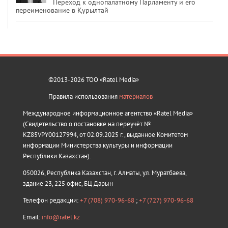
Переход к однопалатному Парламенту и его
переименование в Құрылтай
©2013-2026 ТОО «Ratel Media»
Правила использования
материалов
Международное информационное агентство «Ratel Media»
(Свидетельство о постановке на переучёт №
KZ85VPY00127994, от 02.09.2025 г., выданное Комитетом
информации Министерства культуры и информации
Республики Казахстан).
050026, Республика Казахстан, г. Алматы, ул. Муратбаева,
здание 23, 225 офис, БЦ Дарын
Телефон редакции:
+7 (708) 970-96-68
;
+7 (727) 970-96-68
Email:
info@ratel.kz