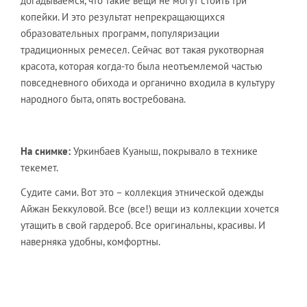
догадываемся, что такие вещи не могут стоить три
копейки. И это результат непрекращающихся
образовательных программ, популяризации
традиционных ремесел. Сейчас вот такая рукотворная
красота, которая когда-то была неотъемлемой частью
повседневного обихода и органично входила в культуру
народного быта, опять востребована.
На снимке:
Уркинбаев Куаныш, покрывало в технике
текемет.
Судите сами. Вот это – коллекция этнической одежды
Айжан Беккуловой. Все (все!) вещи из коллекции хочется
утащить в свой гардероб. Все оригинальны, красивы. И
наверняка удобны, комфортны.