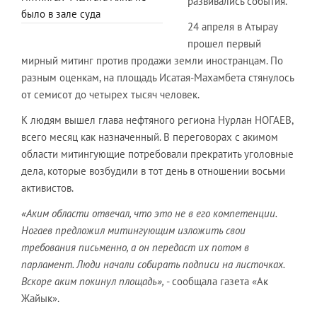
развивались события.
было в зале суда
24 апреля в Атырау
прошел первый
мирный митинг против продажи земли иностранцам. По
разным оценкам, на площадь Исатая-Махамбета стянулось
от семисот до четырех тысяч человек.
К людям вышел глава нефтяного региона Нурлан НОГАЕВ,
всего месяц как назначенный. В переговорах с акимом
области митингующие потребовали прекратить уголовные
дела, которые возбудили в тот день в отношении восьми
активистов.
«Аким области отвечал, что это не в его компетенции.
Ногаев предложил митингующим изложить свои
требования письменно, а он передаст их потом в
парламент. Люди начали собирать подписи на листочках.
Вскоре аким покинул площадь»,
- сообщала газета «Ак
Жайык».