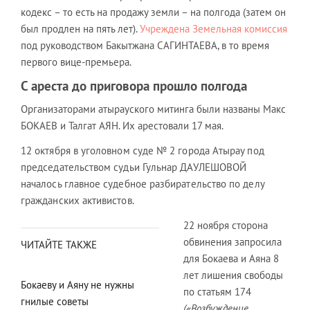
кодекс – то есть на продажу земли – на полгода (затем он
был продлен на пять лет).
Учреждена Земельная комиссия
под руководством Бакытжана САГИНТАЕВА, в то время
первого вице-премьера.
С ареста до приговора прошло полгода
Организаторами атырауского митинга были названы Макс
БОКАЕВ и Талгат АЯН. Их арестовали 17 мая.
12 октября в уголовном суде № 2 города Атырау под
председательством судьи Гульнар ДАУЛЕШОВОЙ
началось главное судебное разбирательство по делу
гражданских активистов.
22 ноября сторона
обвинения запросила
ЧИТАЙТЕ ТАКЖЕ
для Бокаева и Аяна 8
лет лишения свободы
Бокаеву и Аяну не нужны
по статьям 174
гнилые советы
(«Возбуждение