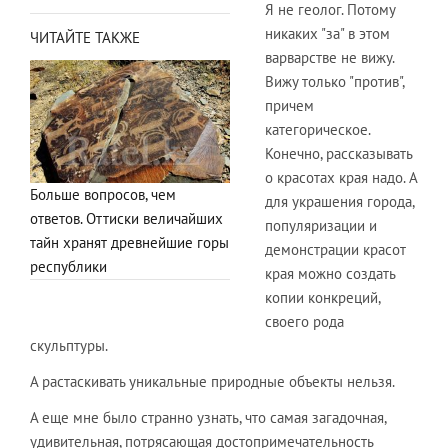
Я не геолог. Потому
никаких "за" в этом
ЧИТАЙТЕ ТАКЖЕ
варварстве не вижу.
Вижу только "против",
причем
категорическое.
Конечно, рассказывать
о красотах края надо. А
Больше вопросов, чем
для украшения города,
ответов. Оттиски величайших
популяризации и
тайн хранят древнейшие горы
демонстрации красот
республики
края можно создать
копии конкреций,
своего рода
скульптуры.
А растаскивать уникальные природные объекты нельзя.
А еще мне было странно узнать, что самая загадочная,
удивительная, потрясающая достопримечательность