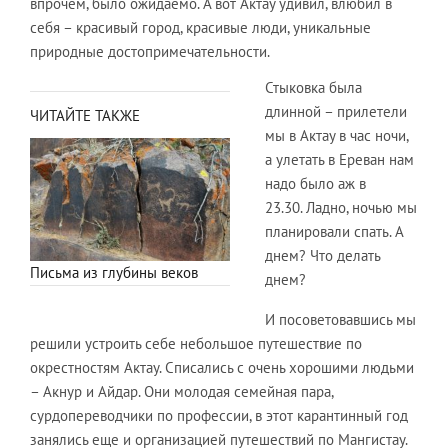
впрочем, было ожидаемо. А вот Актау удивил, влюбил в
себя – красивый город, красивые люди, уникальные
природные достопримечательности.
Стыковка была
длинной – прилетели
ЧИТАЙТЕ ТАКЖЕ
мы в Актау в час ночи,
а улетать в Ереван нам
надо было аж в
23.30. Ладно, ночью мы
планировали спать. А
днем? Что делать
Письма из глубины веков
днем?
И посоветовавшись мы
решили устроить себе небольшое путешествие по
окрестностям Актау. Списались с очень хорошими людьми
– Акнур и Айдар. Они молодая семейная пара,
сурдопереводчики по профессии, в этот карантинный год
занялись еще и организацией путешествий по Мангистау.