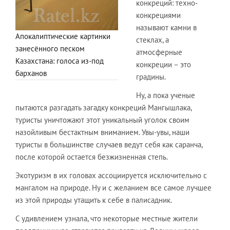
конкреций: техно-
конкрециями
называют камни в
Апокалиптические картинки
стеклах, а
занесённого песком
атмосферные
Казахстана: голоса из-под
конкреции – это
барханов
градины.
Ну, а пока ученые
пытаются разгадать загадку конкреций Мангышлака,
туристы уничтожают этот уникальный уголок своим
назойливым бестактным вниманием. Увы-увы, наши
туристы в большинстве случаев ведут себя как саранча,
после которой остается безжизненная степь.
Экотуризм в их головах ассоциируется исключительно с
мангалом на природе. Ну и с желанием все самое лучшее
из этой природы утащить к себе в палисадник.
С удивлением узнала, что некоторые местные жители