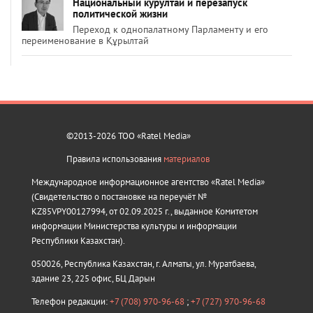
Национальный курултай и перезапуск
политической жизни
Переход к однопалатному Парламенту и его
переименование в Құрылтай
©2013-2026 ТОО «Ratel Media»
Правила использования
материалов
Международное информационное агентство «Ratel Media»
(Свидетельство о постановке на переучёт №
KZ85VPY00127994, от 02.09.2025 г., выданное Комитетом
информации Министерства культуры и информации
Республики Казахстан).
050026, Республика Казахстан, г. Алматы, ул. Муратбаева,
здание 23, 225 офис, БЦ Дарын
Телефон редакции:
+7 (708) 970-96-68
;
+7 (727) 970-96-68