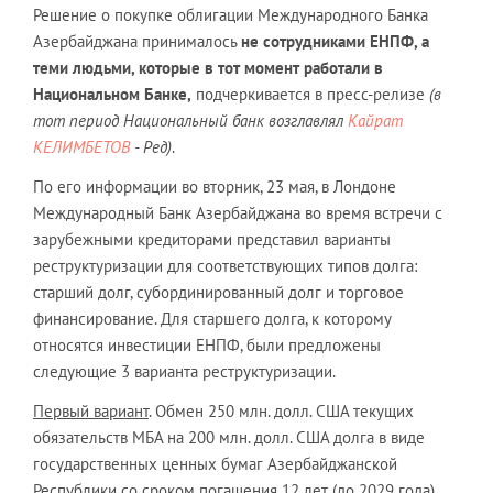
Решение о покупке облигации Международного Банка
Азербайджана принималось
не сотрудниками ЕНПФ, а
теми людьми, которые в тот момент работали в
Национальном Банке,
подчеркивается в пресс-релизе
(в
тот период Национальный банк возглавлял
Кайрат
КЕЛИМБЕТОВ
- Ред)
.
По его информации во вторник, 23 мая, в Лондоне
Международный Банк Азербайджана во время встречи с
зарубежными кредиторами представил варианты
реструктуризации для соответствующих типов долга:
старший долг, субординированный долг и торговое
финансирование. Для старшего долга, к которому
относятся инвестиции ЕНПФ, были предложены
следующие 3 варианта реструктуризации.
Первый вариант
. Обмен 250 млн. долл. США текущих
обязательств МБА на 200 млн. долл. США долга в виде
государственных ценных бумаг Азербайджанской
Республики со сроком погашения 12 лет (до 2029 года),