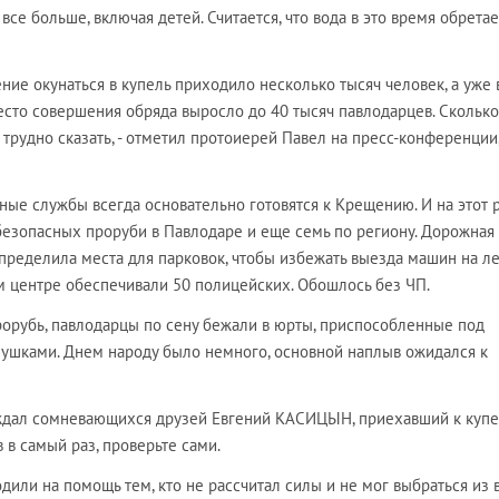
се больше, включая детей. Считается, что вода в это время обретае
ние окунаться в купель приходило несколько тысяч человек, а уже 
сто совершения обряда выросло до 40 тысяч павлодарцев. Сколько
 трудно сказать, - отметил протоиерей Павел на пресс-конференции
нные службы всегда основательно готовятся к Крещению. И на этот 
безопасных проруби в Павлодаре и еще семь по региону. Дорожная
ределила места для парковок, чтобы избежать выезда машин на ле
м центре обеспечивали 50 полицейских. Обошлось без ЧП.
орубь, павлодарцы по сену бежали в юрты, приспособленные под
ушками. Днем народу было немного, основной наплыв ожидался к
беждал сомневающихся друзей Евгений КАСИЦЫН, приехавший к купе
 в самый раз, проверьте сами.
дили на помощь тем, кто не рассчитал силы и не мог выбраться из 