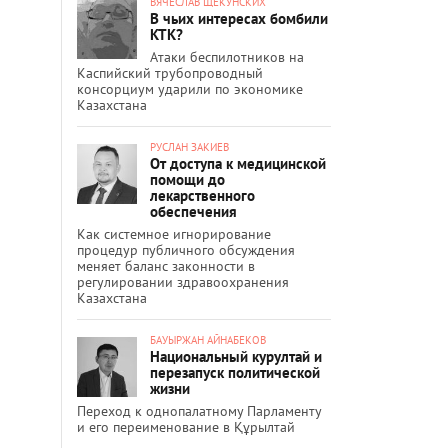
ВЯЧЕСЛАВ ЩЕКУНСКИХ
В чьих интересах бомбили
КТК?
Атаки беспилотников на
Каспийский трубопроводный
консорциум ударили по экономике
Казахстана
РУСЛАН ЗАКИЕВ
От доступа к медицинской
помощи до
лекарственного
обеспечения
Как системное игнорирование
процедур публичного обсуждения
меняет баланс законности в
регулировании здравоохранения
Казахстана
БАУЫРЖАН АЙНАБЕКОВ
Национальный курултай и
перезапуск политической
жизни
Переход к однопалатному Парламенту
и его переименование в Құрылтай