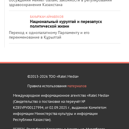
обсуждения меняет баланс законности в регулировании
здравоохранения Казахстана
БАУЫРЖАН АЙНАБЕКОВ
Национальный курултай и перезапуск
политической жизни
Переход к однопалатному Парламенту и его
переименование в Құрылтай
©2013-2026 ТОО «Ratel Media»
Правила использования
материалов
Международное информационное агентство «Ratel Media»
(Свидетельство о постановке на переучёт №
KZ85VPY00127994, от 02.09.2025 г., выданное Комитетом
информации Министерства культуры и информации
Республики Казахстан).